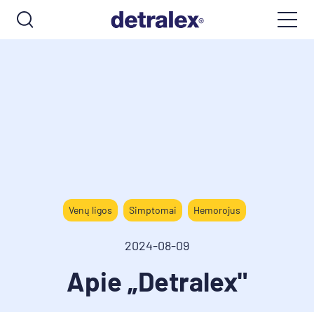
Venų ligos
Simptomai
Hemorojus
2024-08-09
Apie „Detralex"