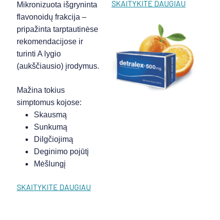
SKAITYKITE DAUGIAU
Mikronizuota išgryninta
flavonoidų frakcija –
pripažinta tarptautinėse
rekomendacijose ir
turinti A lygio
(aukščiausio) įrodymus.
Mažina tokius
simptomus kojose:
Skausmą
Sunkumą
Dilgčiojimą
Deginimo pojūtį
Mėšlungį
SKAITYKITE DAUGIAU