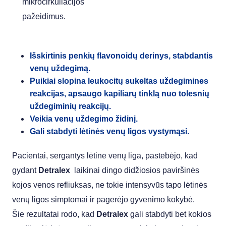
mikrocirkuliacijos
pažeidimus.
Išskirtinis penkių flavonoidų derinys, stabdantis
venų uždegimą.
Puikiai slopina leukocitų sukeltas uždegimines
reakcijas, apsaugo kapiliarų tinklą nuo tolesnių
uždegiminių reakcijų.
Veikia venų uždegimo židinį.
Gali stabdyti lėtinės venų ligos vystymąsi.
Pacientai, sergantys lėtine venų liga, pastebėjo, kad
gydant
Detralex
laikinai dingo didžiosios paviršinės
kojos venos refliuksas, ne tokie intensyvūs tapo lėtinės
venų ligos simptomai ir pagerėjo gyvenimo kokybė.
Šie rezultatai rodo, kad
Detralex
gali stabdyti bet kokios