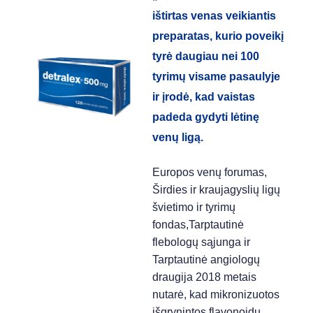
ištirtas venas veikiantis​
preparatas, kurio
poveikį
tyrė daugiau nei 100
tyrimų visame pasaulyje
ir įrodė, kad vaistas
padeda gydyti lėtinę
venų ligą.
Europos venų forumas,
Širdies ir kraujagyslių ligų
švietimo ir tyrimų
fondas,Tarptautinė
flebologų sąjunga ir
Tarptautinė angiologų
draugija 2018 metais
nutarė, kad mikronizuotos
išgrynintos flavonoidų