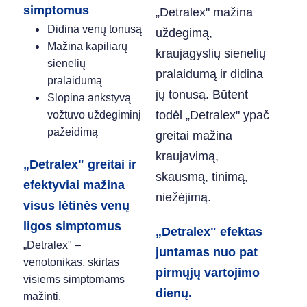
simptomus
„Detralex" mažina
Didina venų tonusą
uždegimą,
Mažina kapiliarų
kraujagyslių sienelių
sienelių
pralaidumą ir didina
pralaidumą
jų tonusą. Būtent
Slopina ankstyvą
todėl „Detralex" ypač
vožtuvo uždegiminį
pažeidimą
greitai mažina
kraujavimą,
„Detralex" greitai ir
skausmą, tinimą,
efektyviai mažina
niežėjimą.
visus lėtinės venų
ligos simptomus
„Detralex" efektas
„Detralex" –
juntamas nuo pat
venotonikas, skirtas
pirmųjų vartojimo
visiems simptomams
dienų.
mažinti.