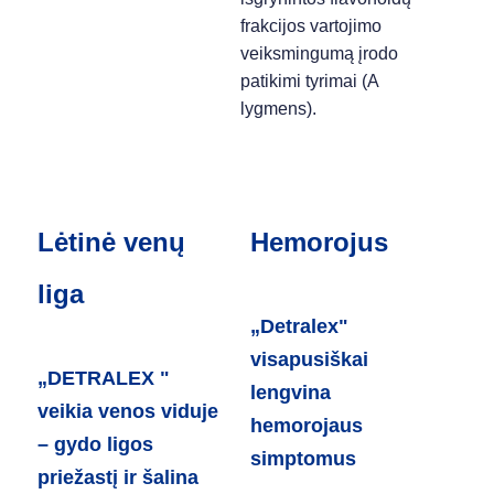
frakcijos vartojimo
veiksmingumą įrodo
patikimi tyrimai (A
lygmens).
Lėtinė venų
Hemorojus
liga
„Detralex"
visapusiškai
„DETRALEX "
lengvina
veikia venos viduje
hemorojaus
– gydo ligos
simptomus
priežastį ir šalina