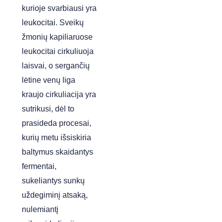
kurioje svarbiausi yra
leukocitai. Sveikų
žmonių kapiliaruose
leukocitai cirkuliuoja
laisvai, o sergančių
lėtine venų liga
kraujo cirkuliacija yra
sutrikusi, dėl to
prasideda procesai,
kurių metu išsiskiria
baltymus skaidantys
fermentai,
sukeliantys sunkų
uždegiminį atsaką,
nulemiantį