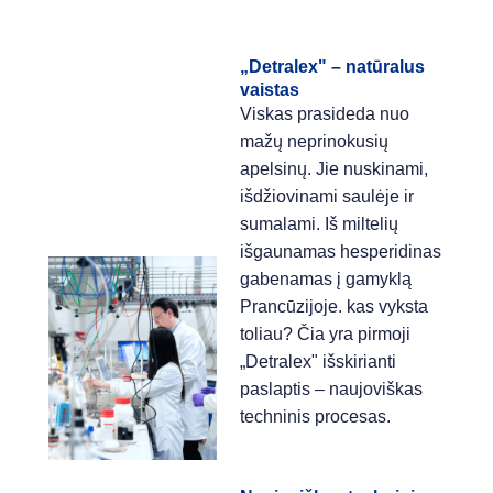
„Detralex" – natūralus
vaistas
Viskas prasideda nuo
mažų neprinokusių
apelsinų. Jie nuskinami,
išdžiovinami saulėje ir
sumalami. Iš miltelių
išgaunamas hesperidinas
gabenamas į gamyklą
Prancūzijoje. kas vyksta
toliau? Čia yra pirmoji
„Detralex" išskirianti
paslaptis – naujoviškas
techninis procesas.