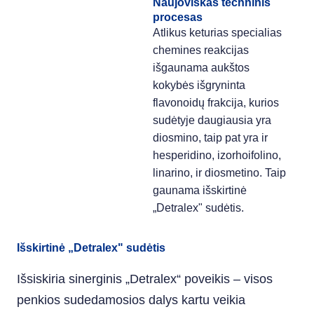
Naujoviškas techninis
procesas
Atlikus keturias specialias
chemines reakcijas
išgaunama aukštos
kokybės išgryninta
flavonoidų frakcija, kurios
sudėtyje daugiausia yra
diosmino, taip pat yra ir
hesperidino, izorhoifolino,
linarino, ir diosmetino. Taip
gaunama išskirtinė
„Detralex" sudėtis.
Išskirtinė „Detralex" sudėtis
Išsiskiria sinerginis „Detralex“ poveikis – visos
penkios sudedamosios dalys kartu veikia