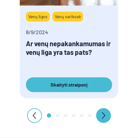
Venų ligos
Venų varikozė
Simp
8/9/2024
8/9/
Ar venų nepakankamumas ir
Vyr
venų liga yra tas pats?
pata
Skaityti straipsnį