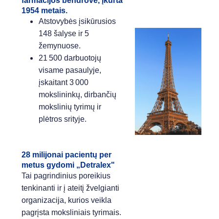
farmacijos bendrovė, įkurta
1954 metais.
Atstovybės įsikūrusios
148 šalyse ir 5
žemynuose.
21 500 darbuotojų
visame pasaulyje,
įskaitant 3 000
mokslininkų, dirbančių
mokslinių tyrimų ir
plėtros srityje.
28 milijonai pacientų per
metus gydomi „Detralex"
Tai pagrindinius poreikius
tenkinanti ir į ateitį žvelgianti
organizacija, kurios veikla
pagrįsta moksliniais tyrimais.