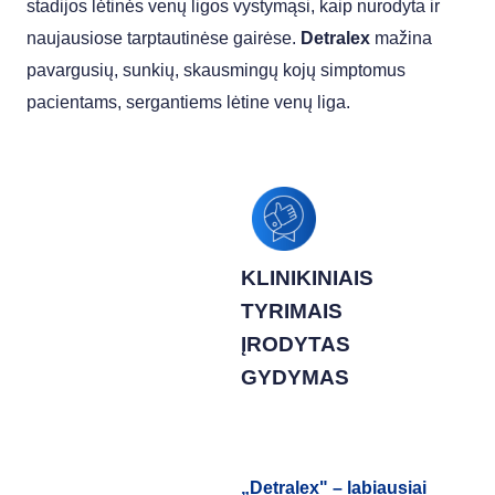
stadijos lėtinės venų ligos vystymąsi, kaip nurodyta ir
naujausiose tarptautinėse gairėse.
Detralex
mažina
pavargusių, sunkių, skausmingų kojų simptomus
pacientams, sergantiems lėtine venų liga.
KLINIKINIAIS
TYRIMAIS
ĮRODYTAS
GYDYMAS
„Detralex" – labiausiai