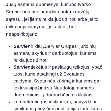
Jūsų asmens duomenys, kuriuos tvarko
Servier bus prieinami tik ribotam gavėjų
sąrašui, jei jiems reikia juos žinoti arba jei to
reikalauja įstatymai, įskaitant, bet
neapsiribojant:
Servier
ir kitų „Servier Grupės“ juridinių
asmenų skyrius ir darbuotojus, kuriems
reikia juos žinoti;
Servier
tiekėjus ir paslaugų teikėjus, ypač
tuos, kurie atsakingi už Svetainės
valdymą, Svetainės kūrimą ir kuriems gali
tekti susipažinti su Naudotojų asmens
duomenimis jų darbui būtinais tikslais;
kompetentingas institucijas, pavyzdžiui,
sveikatos priežiūros institucijas tam tikrais