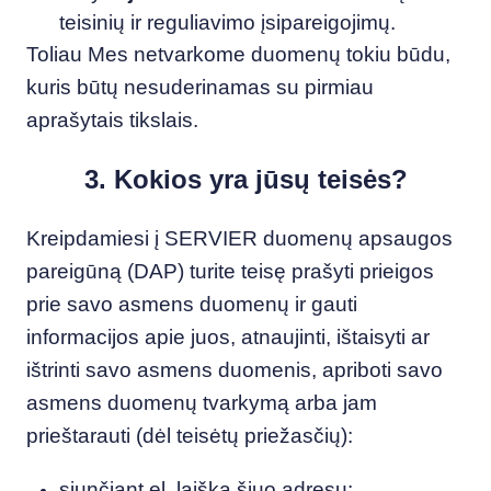
teisinių ir reguliavimo įsipareigojimų.
Toliau Mes netvarkome duomenų tokiu būdu,
kuris būtų nesuderinamas su pirmiau
aprašytais tikslais.
3. Kokios yra jūsų teisės?
Kreipdamiesi į SERVIER duomenų apsaugos
pareigūną (DAP) turite teisę prašyti prieigos
prie savo asmens duomenų ir gauti
informacijos apie juos, atnaujinti, ištaisyti ar
ištrinti savo asmens duomenis, apriboti savo
asmens duomenų tvarkymą arba jam
prieštarauti (dėl teisėtų priežasčių):
siunčiant el. laišką šiuo adresu: