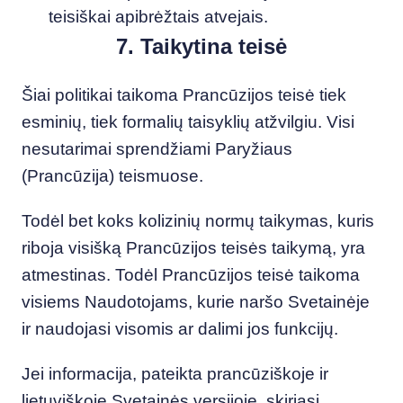
teisiškai apibrėžtais atvejais.
7. Taikytina teisė
Šiai politikai taikoma Prancūzijos teisė tiek
esminių, tiek formalių taisyklių atžvilgiu. Visi
nesutarimai sprendžiami Paryžiaus
(Prancūzija) teismuose.
Todėl bet koks kolizinių normų taikymas, kuris
riboja visišką Prancūzijos teisės taikymą, yra
atmestinas. Todėl Prancūzijos teisė taikoma
visiems Naudotojams, kurie naršo Svetainėje
ir naudojasi visomis ar dalimi jos funkcijų.
Jei informacija, pateikta prancūziškoje ir
lietuviškoje Svetainės versijoje, skiriasi,