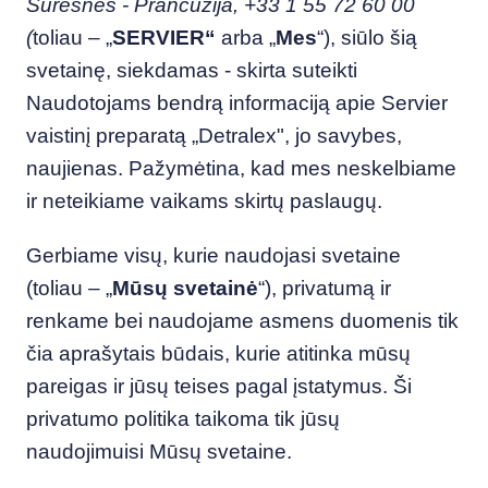
Suresnes - Prancūzija, +33 1 55 72 60 00
(
toliau – „
SERVIER“
arba „
Mes
“), siūlo šią
svetainę, siekdamas - skirta suteikti
Naudotojams bendrą informaciją apie Servier
vaistinį preparatą „Detralex", jo savybes,
naujienas. Pažymėtina, kad mes neskelbiame
ir neteikiame vaikams skirtų paslaugų.
Gerbiame visų, kurie naudojasi svetaine
(toliau – „
Mūsų svetainė
“), privatumą ir
renkame bei naudojame asmens duomenis tik
čia aprašytais būdais, kurie atitinka mūsų
pareigas ir jūsų teises pagal įstatymus. Ši
privatumo politika taikoma tik jūsų
naudojimuisi Mūsų svetaine.