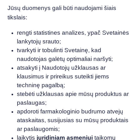
Jūsų duomenys gali būti naudojami šiais
tikslais:
rengti statistines analizes, ypač Svetainės
lankytojų srauto;
tvarkyti ir tobulinti Svetainę, kad
naudotojas galėtų optimaliai naršyti;
atsakyti į Naudotojų užklausas ar
klausimus ir prireikus suteikti jiems
techninę pagalbą;
stebėti užklausas apie mūsų produktus ar
paslaugas;
apdoroti farmakologinio budrumo atvejų
ataskaitas, susijusias su mūsų produktais
ar paslaugomis;
laikytis
juridiniam asmeniui
taikomų