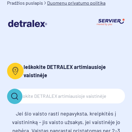
Pradžios puslapis
Duomenų privatumo politika
Ieškokite DETRALEX artimiausioje
vaistinėje
Jei šio vaisto rasti nepavyksta, kreipkitės į
vaistininką – jis vaisto užsakys, jei vaistinėje jo
nebėra. Vaistas paprastai pristatomas per 2–3