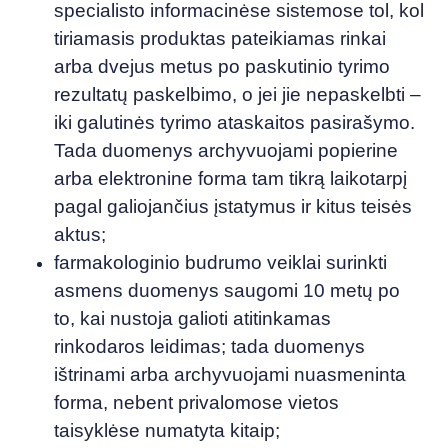
specialisto informacinėse sistemose tol, kol
tiriamasis produktas pateikiamas rinkai
arba dvejus metus po paskutinio tyrimo
rezultatų paskelbimo, o jei jie nepaskelbti –
iki galutinės tyrimo ataskaitos pasirašymo.
Tada duomenys archyvuojami popierine
arba elektronine forma tam tikrą laikotarpį
pagal galiojančius įstatymus ir kitus teisės
aktus;
farmakologinio budrumo veiklai surinkti
asmens duomenys saugomi 10 metų po
to, kai nustoja galioti atitinkamas
rinkodaros leidimas; tada duomenys
ištrinami arba archyvuojami nuasmeninta
forma, nebent privalomose vietos
taisyklėse numatyta kitaip;