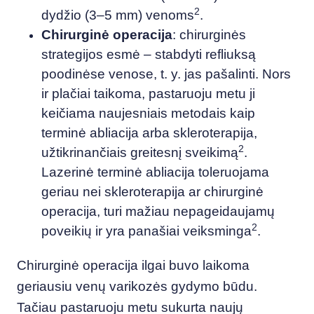
2
dydžio (3–5 mm) venoms
.
Chirurginė operacija
: chirurginės
strategijos esmė – stabdyti refliuksą
poodinėse venose, t. y. jas pašalinti. Nors
ir plačiai taikoma, pastaruoju metu ji
keičiama naujesniais metodais kaip
terminė abliacija arba skleroterapija,
2
užtikrinančiais greitesnį sveikimą
.
Lazerinė terminė abliacija toleruojama
geriau nei skleroterapija ar chirurginė
operacija, turi mažiau nepageidaujamų
2
poveikių ir yra panašiai veiksminga
.
Chirurginė operacija ilgai buvo laikoma
geriausiu venų varikozės gydymo būdu.
Tačiau pastaruoju metu sukurta naujų