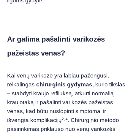
ligoms gydyti
.
Ar galima pašalinti varikozės
pažeistas venas?
Kai venų varikozė yra labiau pažengusi,
reikalingas
chirurginis gydymas
, kurio tikslas
– stabdyti kraujo refliuksą, atkurti normalią
kraujotaką ir pašalinti varikozės pažeistas
venas, kad būtų nuslopinti simptomai ir
išvengta komplikacijų
2, 4
. Chirurginio metodo
pasirinkimas priklauso nuo venų varikozės