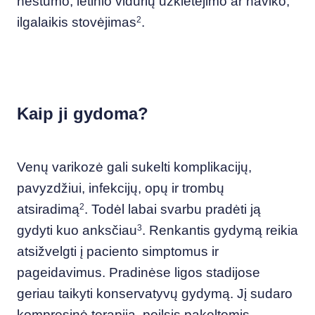
nėštumo, lėtinio vidurių užkietėjimo ar naviko;
ilgalaikis stovėjimas
2
.
Kaip ji gydoma?
Venų varikozė gali sukelti komplikacijų,
pavyzdžiui, infekcijų, opų ir trombų
atsiradimą
2
. Todėl labai svarbu pradėti ją
gydyti kuo anksčiau
3
. Renkantis gydymą reikia
atsižvelgti į paciento simptomus ir
pageidavimus. Pradinėse ligos stadijose
geriau taikyti konservatyvų gydymą. Jį sudaro
kompresinė terapija, poilsis pakeltomis