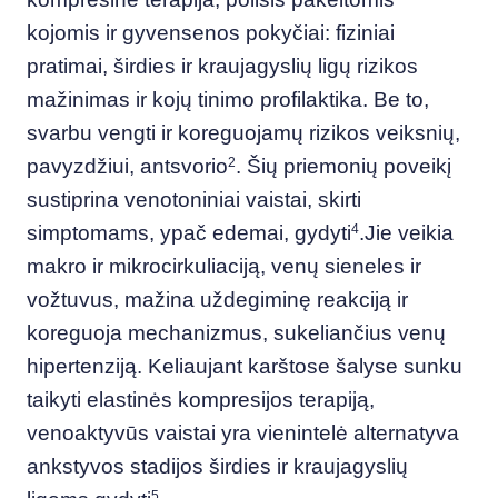
kojomis ir gyvensenos pokyčiai: fiziniai
pratimai, širdies ir kraujagyslių ligų rizikos
mažinimas ir kojų tinimo profilaktika. Be to,
svarbu vengti ir koreguojamų rizikos veiksnių,
pavyzdžiui, antsvorio
2
. Šių priemonių poveikį
sustiprina venotoniniai vaistai, skirti
simptomams, ypač edemai, gydyti
4
.Jie veikia
makro ir mikrocirkuliaciją, venų sieneles ir
vožtuvus, mažina uždegiminę reakciją ir
koreguoja mechanizmus, sukeliančius venų
hipertenziją. Keliaujant karštose šalyse sunku
taikyti elastinės kompresijos terapiją,
venoaktyvūs vaistai yra vienintelė alternatyva
ankstyvos stadijos širdies ir kraujagyslių
5