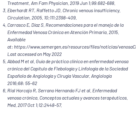
Treatment. Am Fam Physician. 2019 Jun 1;99:682-688.
Eberhardt RT, Raffetto JD. Chronic venous insufficiency.
Circulation. 2005. 10;111:2398–409.
Carrasco E, Díaz S. Recomendaciones para el manejo de la
Enfermedad Venosa Crónica en Atención Primaria. 2015.
Available
at:
https://www.semergen.es/resources/files/noticias/venosaC
Last accessed on May 2022
Abbad M et al. Guía de práctica clínica en enfermedad venosa
crónica del Capítulo de Flebología y Linfología de la Sociedad
Española de Angiología y Cirugía Vascular. Angiología
2016;68: 55–62
Rial Horcajo R, Serrano Hernando FJ
et al.
Enfermedad
venosa crónica. Conceptos actuales y avances terapéuticos.
Med. 2017 Oct 1;12:2448–57.