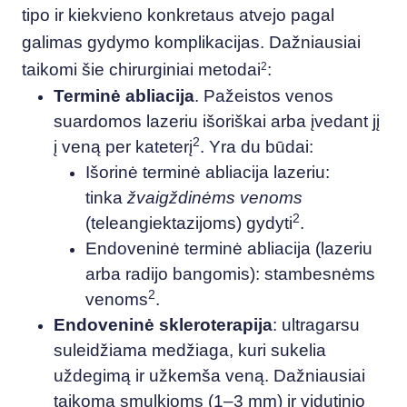
tipo ir kiekvieno konkretaus atvejo pagal
galimas gydymo komplikacijas. Dažniausiai
taikomi šie chirurginiai metodai
2
:
Terminė abliacija
. Pažeistos venos
suardomos lazeriu išoriškai arba įvedant jį
2
į veną per kateterį
. Yra du būdai:
Išorinė terminė abliacija lazeriu:
tinka
žvaigždinėms venoms
2
(teleangiektazijoms) gydyti
.
Endoveninė terminė abliacija (lazeriu
arba radijo bangomis): stambesnėms
2
venoms
.
Endoveninė skleroterapija
: ultragarsu
suleidžiama medžiaga, kuri sukelia
uždegimą ir užkemša veną. Dažniausiai
taikoma smulkioms (1–3 mm) ir vidutinio