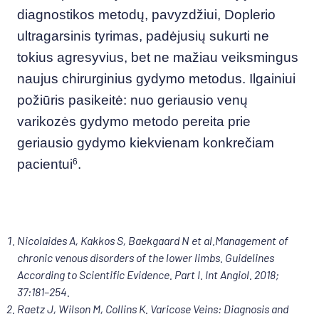
diagnostikos metodų, pavyzdžiui, Doplerio
ultragarsinis tyrimas, padėjusių sukurti ne
tokius agresyvius, bet ne mažiau veiksmingus
naujus chirurginius gydymo metodus. Ilgainiui
požiūris pasikeitė: nuo geriausio venų
varikozės gydymo metodo pereita prie
geriausio gydymo kiekvienam konkrečiam
pacientui
6
.
Nicolaides A, Kakkos S, Baekgaard N
et al.
Management of
chronic venous disorders of the lower limbs. Guidelines
According to Scientific Evidence. Part I. Int Angiol. 2018;
37:181–254.
Raetz J, Wilson M, Collins K. Varicose Veins: Diagnosis and