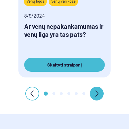
Venų ligos
Venų varikozė
Simp
8/9/2024
8/9/
Ar venų nepakankamumas ir
Vyr
venų liga yra tas pats?
pata
Skaityti straipsnį