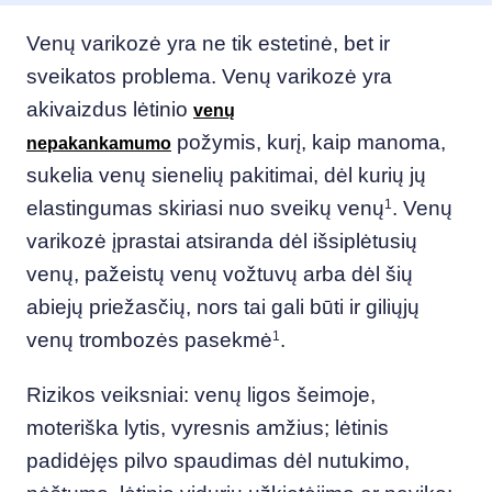
Venų varikozė yra ne tik estetinė, bet ir
sveikatos problema. Venų varikozė yra
akivaizdus lėtinio
venų
požymis, kurį, kaip manoma,
nepakankamumo
sukelia venų sienelių pakitimai, dėl kurių jų
elastingumas skiriasi nuo sveikų venų
1
. Venų
varikozė įprastai atsiranda dėl išsiplėtusių
venų, pažeistų venų vožtuvų arba dėl šių
abiejų priežasčių, nors tai gali būti ir giliųjų
venų trombozės pasekmė
1
.
Rizikos veiksniai: venų ligos šeimoje,
moteriška lytis, vyresnis amžius; lėtinis
padidėjęs pilvo spaudimas dėl nutukimo,