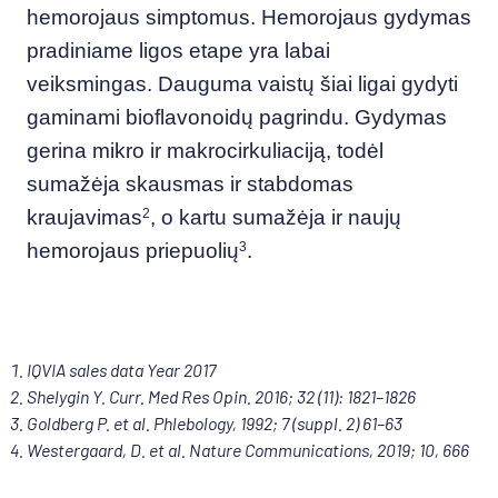
hemorojaus simptomus. Hemorojaus gydymas
pradiniame ligos etape yra labai
veiksmingas.
Dauguma vaistų šiai ligai gydyti
gaminami bioflavonoidų pagrindu.
Gydymas
gerina mikro ir makrocirkuliaciją, todėl
sumažėja skausmas ir stabdomas
kraujavimas
2
, o kartu sumažėja ir naujų
hemorojaus priepuolių
3
.
IQVIA sales data Year 2017
Shelygin Y. Curr. Med Res Opin. 2016; 32 (11): 1821–1826
Goldberg P. et al. Phlebology, 1992; 7 (suppl. 2) 61–63
Westergaard, D. et al. Nature Communications, 2019; 10, 666