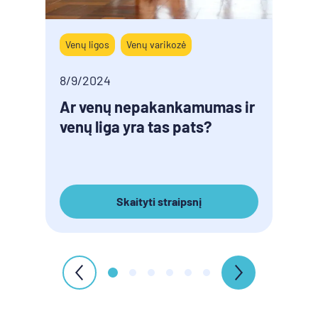
Venų ligos
Venų varikozė
Simp
8/9/2024
8/9/
Ar venų nepakankamumas ir
Vyr
venų liga yra tas pats?
pata
Skaityti straipsnį