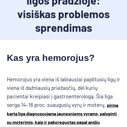
ligos pradžioje:
visiškas problemos
sprendimas
Kas yra hemorojus?
Hemorojus yra viena iš labiausiai paplitusių ligų ir
viena iš dažniausių priežasčių, dėl kurių
pacientai kreipiasi į gastroenterologą. Šia liga
serga 14–16 proc. suaugusių vyrų ir moterų,
pirmą
kartą liga diagnozuojama jaunesniems vyrams, palyginti
su moterimis, kaip ir pakoreguotas pagal amžių